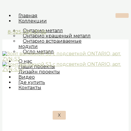
Главная
Коллекции
Онтарио металл
8-925-324-37-55
Онтарио крашеный металл
Онтарио встраиваемые
модули
Осло металл
О нас
Наши проекты
Дизайн проекты
Видео
Где купить
Контакты
X