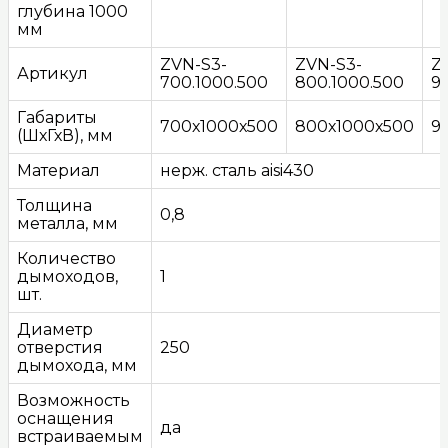
глубина 1000
мм
ZVN-S3-
ZVN-S3-
Z
Артикул
700.1000.500
800.1000.500
9
Габариты
700х1000х500
800х1000х500
9
(ШхГхВ), мм
Материал
нерж. сталь aisi430
Толщина
0,8
металла, мм
Количество
дымоходов,
1
шт.
Диаметр
отверстия
250
дымохода, мм
Возможность
оснащения
да
встраиваемым