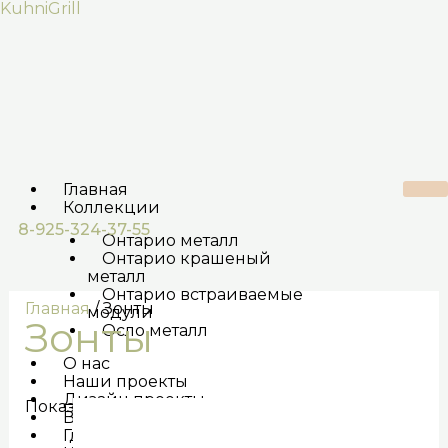
Перейти
KuhniGrill
к
содержимому
Главная
Коллекции
8-925-324-37-55
Онтарио металл
Онтарио крашеный
металл
Онтарио встраиваемые
Главная
/ Зонты
модули
Зонты
Осло металл
О нас
Наши проекты
Дизайн проекты
Показаны все (5)
Видео
Где купить