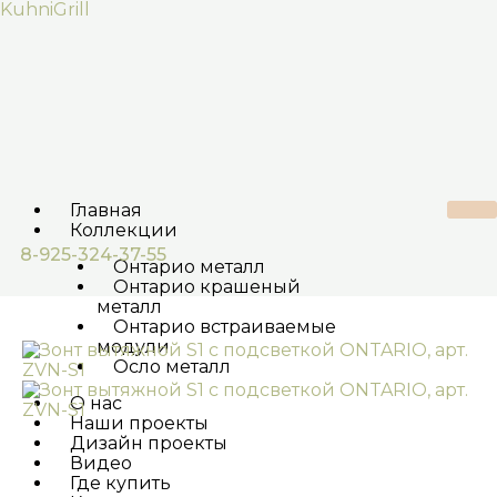
Перейти
KuhniGrill
к
содержимому
Главная
Коллекции
8-925-324-37-55
Онтарио металл
Онтарио крашеный
металл
Онтарио встраиваемые
модули
Осло металл
О нас
Наши проекты
Дизайн проекты
Видео
Где купить