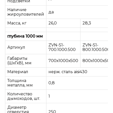
подсветки
Наличие
да
жироуловителей
Масса, кг
26,0
28,3
глубина 1000 мм
ZVN-S1-
ZVN-S1-
Артикул
700.1000.500
800.1000.500
Габариты
700х1000х500
800х1000х500
(ШхГхВ), мм
Материал
нерж. сталь aisi430
Толщина
0,8
металла, мм
Количество
1
дымоходов, шт.
Диаметр
отверстия
250