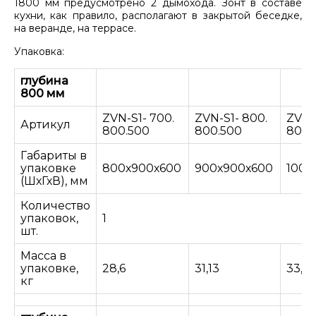
1800 мм предусмотрено 2 дымохода. Зонт в составе
кухни, как правило, располагают в закрытой беседке,
на веранде, на террасе.
Упаковка:
глубина
800 мм
ZVN-S1- 700.
ZVN-S1- 800.
ZVN-
Артикул
800.500
800.500
800.
Габариты в
упаковке
800х900х600
900х900х600
1000
(ШхГхВ), мм
Количество
упаковок,
1
шт.
Масса в
упаковке,
28,6
31,13
33,66
кг