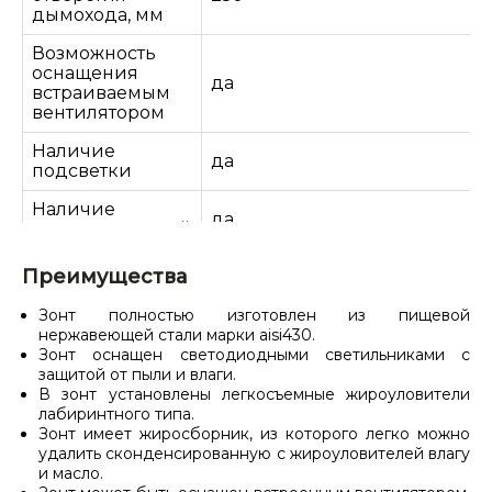
дымохода, мм
Возможность
оснащения
да
встраиваемым
вентилятором
Наличие
да
подсветки
Наличие
да
жироуловителей
Масса, кг
28,5
30,8
Преимущества
Зонт полностью изготовлен из пищевой
нержавеющей стали марки aisi430.
Зонт оснащен светодиодными светильниками с
защитой от пыли и влаги.
В зонт установлены легкосъемные жироуловители
лабиринтного типа.
Зонт имеет жиросборник, из которого легко можно
удалить сконденсированную с жироуловителей влагу
и масло.