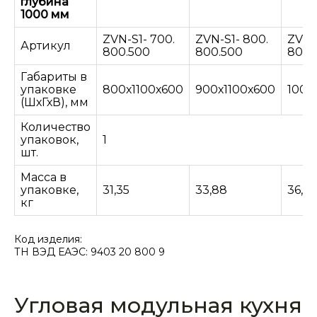
глубина
1000 мм
ZVN-S1- 700.
ZVN-S1- 800.
ZVN-
Артикул
800.500
800.500
800.
Габариты в
упаковке
800х1100х600
900х1100х600
1000
(ШхГхВ), мм
Количество
упаковок,
1
шт.
Масса в
упаковке,
31,35
33,88
36,41
кг
Код изделия:
ТН ВЭД ЕАЭС: 9403 20 800 9
Угловая модульная кухня