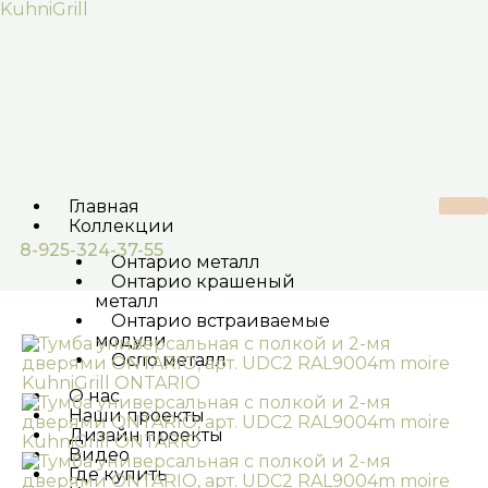
Перейти
KuhniGrill
к
содержимому
Главная
Коллекции
8-925-324-37-55
Онтарио металл
Онтарио крашеный
металл
Онтарио встраиваемые
модули
Осло металл
О нас
Наши проекты
Дизайн проекты
Видео
Где купить