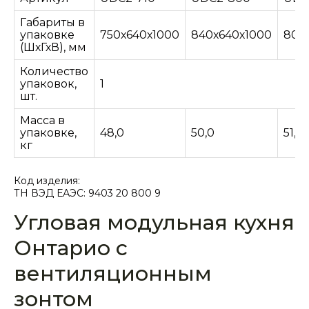
Габариты в
упаковке
750х640х1000
840х640х1000
80х
(ШхГхВ), мм
Количество
упаковок,
1
шт.
Масса в
упаковке,
48,0
50,0
51,0
кг
Код изделия:
ТН ВЭД ЕАЭС: 9403 20 800 9
Угловая модульная кухня
Онтарио с
вентиляционным
зонтом