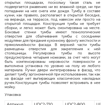
открытых площадках, поскольку такая сталь не
подвергается ржавению ни во влажной среде, ни при
попадании на нее снега или дождя. Тумбу в составе
кухни, как правило, располагают в открытой беседке,
на веранде, на террассе, под навесом или просто на
открытой площадке. Конструкция тумбы не требует
сборки, и легко может быть смонтирована на месте.
Боковые стенки тумбы имеют технологические
отверстия для сбалчивания тумбы с соседними
модулями для предания кухонному фронту жесткости и
прямолинейности фасада. В верхней части тумбы
размещены отверстия для закрепления к ней
столешницы. Регулировка тумбы по высоте
предусмотрена четырьмя ножками, за счет чего могут
быть компенсированы неровности поверхности и
выполнена установка по уровню на полу из любого
материала. Ручки двери интегрированы в фасад, что
делает тумбу эргономичной при использовании, так как
на фасаде нет выпирающих классических накладных
ручек.Конструкция тумбы позволяет встроивать в нее
мойку.
Упаковка:
Артикул
UDC2-710
UDC2-800
UDC