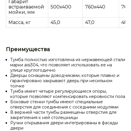
Габарит
встраиваемой
500х400
760х440
760
мойки, мм
Масса, кг
45,0
47,0
48,
Преимущества
Тумба полностью изготовлена из нержавеющей стали
марки aisi304, что позволяет использовать ее на
улице круглогодично
Дверцы оснащены доводчиками, которые плавно и
гарантировано закрывают дверь при несильном
толчке
Тумба имеет четыре регулирующиеся опоры,
которые позволяют компенсировать неровности пола
Боковые стенки тумбы имеют специальные
отверстия для соединения с соседними модулями
В верхней части тумбы размещены отверстия для
закрепления к ней столешницы
Ручки открывания двери интегрированы в фасады
двери