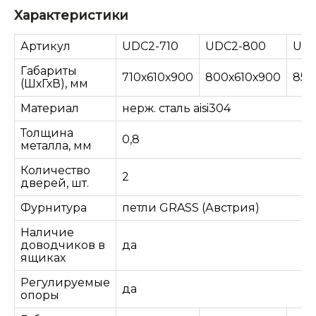
Характеристики
Артикул
UDC2-710
UDC2-800
UDC
Габариты
710х610х900
800х610х900
850
(ШхГхВ), мм
Материал
нерж. сталь aisi304
Толщина
0,8
металла, мм
Количество
2
дверей, шт.
Фурнитура
петли GRASS (Австрия)
Наличие
доводчиков в
да
ящиках
Регулируемые
да
опоры