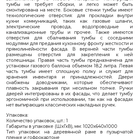
тумбы не требует сборки, и легко может быть
смонтирована на месте. Боковые стенки тумбы имеют
технологические отверстия: для прокладки внутри
кухни коммуникаций, таких как газовые шланги,
электрические провода, водопроводные и
канализационные трубы и прочее. Также имеются
отверстия для сбалчивания тумбы с соседними
модулями для предания кухонному фронту жесткости и
прямолинейности фасада. В верхней части тумбы
размещены отверстия для закрепления к ней
столешницы. Правая часть тумбы предназначена для
установки газового баллона объемом 18,2 литра. Левая
часть тумбы имеет сплошную полку и служит для
хранения инвентаря и принадлежностей. Двери
снабжены доводчиками, которые обеспечивают
плавность закрывания при несильном толчке. Ручки
дверей интегрированы в их фасады, что делает тумбу
эргономичной при использовании, так как на фасадах
нет выпирающих классических накладных ручек.
Упаковка:
Количество упаковок, шт.: 1
Габариты в упаковке (ШхГхВ), мм: 1020х640х1000
Тип упаковки: на деревянной раме в пузырчатой
пленке и гофрокартоне