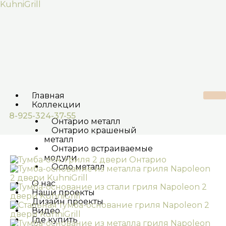
Перейти
KuhniGrill
к
содержимому
Главная
Коллекции
8-925-324-37-55
Онтарио металл
Онтарио крашеный
металл
Онтарио встраиваемые
модули
Осло металл
О нас
Наши проекты
Дизайн проекты
Видео
Где купить