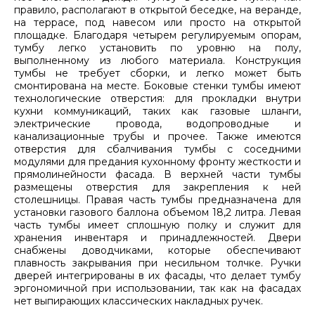
правило, располагают в открытой беседке, на веранде,
на террасе, под навесом или просто на открытой
площадке. Благодаря четырем регулируемым опорам,
тумбу легко установить по уровню на полу,
выполненному из любого материала. Конструкция
тумбы не требует сборки, и легко может быть
смонтирована на месте. Боковые стенки тумбы имеют
технологические отверстия: для прокладки внутри
кухни коммуникаций, таких как газовые шланги,
электрические провода, водопроводные и
канализационные трубы и прочее. Также имеются
отверстия для сбалчивания тумбы с соседними
модулями для предания кухонному фронту жесткости и
прямолинейности фасада. В верхней части тумбы
размещены отверстия для закрепления к ней
столешницы. Правая часть тумбы предназначена для
установки газового баллона объемом 18,2 литра. Левая
часть тумбы имеет сплошную полку и служит для
хранения инвентаря и принадлежностей. Двери
снабжены доводчиками, которые обеспечивают
плавность закрывания при несильном толчке. Ручки
дверей интегрированы в их фасады, что делает тумбу
эргономичной при использовании, так как на фасадах
нет выпирающих классических накладных ручек.