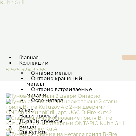
Перейти
KuhniGrill
к
содержимому
Главная
Коллекции
8-925-324-37-55
Онтарио металл
Онтарио крашеный
металл
Онтарио встраиваемые
модули
Осло металл
О нас
Наши проекты
Дизайн проекты
Видео
Где купить