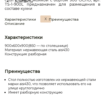
Стол с левой мойкой с бортом 900 ОСЛО, арт.
Контакты
TS-1-900L предназначен для размещения в
составе кухни
X
Характеристики
Преимущества
Описание
Характеристики
900х600х900(850 — по столешнице)
Материал: нержавеющая сталь aisi430
Конструкция: разборная
Преимущества
Стол полностью изготовлен из нержавеющей стали
марки aisi430, что позволяет использовать его на
улице круглогодично
Имеет разборную конструкцию