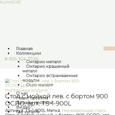
Перейти
KuhniGrill
к
содержимому
Главная
Коллекции
8-925-324-37-55
Онтарио металл
Онтарио крашеный
металл
Онтарио встраиваемые
модули
Осло металл
Напольные модули
О нас
Стол с мойкой лев. с бортом 900
Наши проекты
ОСЛО, арт. TS-1-900L
Дизайн проекты
Видео
Артикул:
TS-1-900L
Метка:
Нержавеющая сталь
Где купить