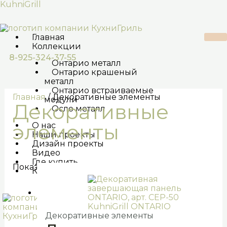
Перейти
KuhniGrill
к
содержимому
Главная
Коллекции
8-925-324-37-55
Онтарио металл
Онтарио крашеный
металл
Онтарио встраиваемые
Главная
/ Декоративные элементы
модули
Декоративные
Осло металл
элементы
О нас
Наши проекты
Дизайн проекты
Видео
Где купить
Показаны все (10)
Контакты
X
Декоративные элементы