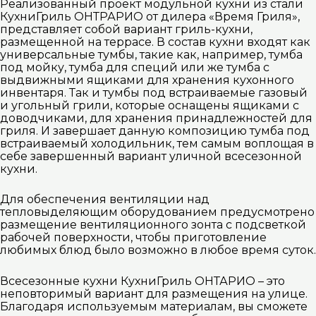
Реализованный проект модульной кухни из стали
КухниГриль ОНТРАРИО от дилера «Время Гриля»,
представляет собой вариант гриль-кухни,
размещенной на террасе. В состав кухни входят как
универсальные тумбы, такие как, например, тумба
под мойку, тумба для специй или же тумба с
выдвижными ящиками для хранения кухонного
инвентаря. Так и тумбы под встраиваемые газовый
и угольный грили, которые оснащены ящиками с
доводчиками, для хранения принадлежностей для
гриля. И завершает данную композицию тумба под
встраиваемый холодильник, тем самым воплощая в
себе завершенный вариант уличной всесезонной
кухни.
Для обеспечения вентиляции над
тепловыделяющим оборудованием предусмотрено
размещение вентиляционного зонта с подсветкой
рабочей поверхности, чтобы приготовление
любимых блюд было возможно в любое время суток.
Всесезонные кухни КухниГриль ОНТАРИО – это
неповторимый вариант для размещения на улице.
Благодаря используемым материалам, вы сможете